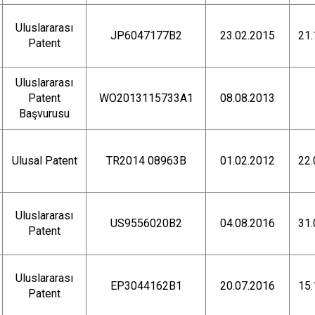
Uluslararası
JP6047177B2
23.02.2015
21.
Patent
Uluslararası
Patent
WO2013115733A1
08.08.2013
Başvurusu
Ulusal Patent
TR2014 08963B
01.02.2012
22.
Uluslararası
US9556020B2
04.08.2016
31.
Patent
Uluslararası
EP3044162B1
20.07.2016
15.
Patent