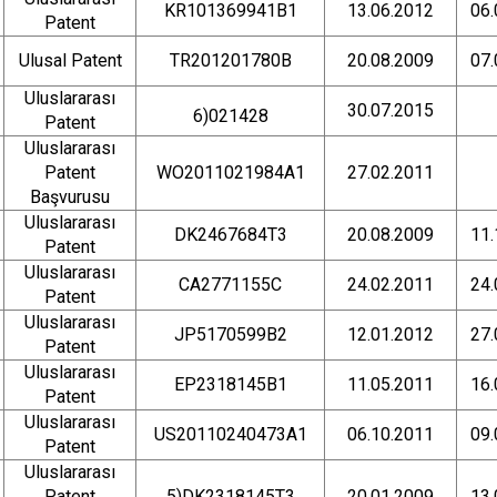
KR101369941B1
13.06.2012
06.
Patent
Ulusal Patent
TR201201780B
20.08.2009
07.
Uluslararası
30.07.2015
6)021428
Patent
Uluslararası
Patent
WO2011021984A1
27.02.2011
Başvurusu
Uluslararası
DK2467684T3
20.08.2009
11.
Patent
Uluslararası
CA2771155C
24.02.2011
24.
Patent
Uluslararası
JP5170599B2
12.01.2012
27.
Patent
Uluslararası
EP2318145B1
11.05.2011
16.
Patent
Uluslararası
US20110240473A1
06.10.2011
09.
Patent
Uluslararası
Patent
5)DK2318145T3
20.01.2009
13.