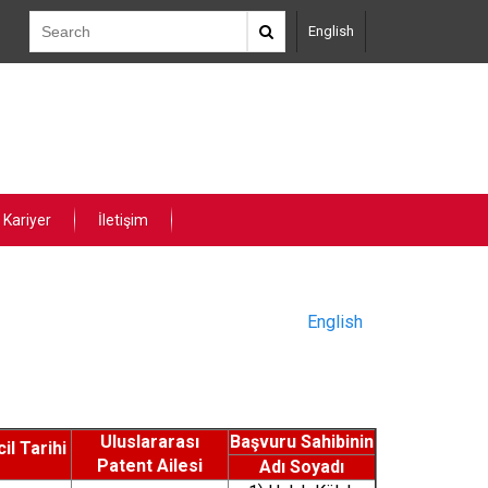
English
Kariyer
İletişim
English
Uluslararası
Başvuru Sahibinin
il Tarihi
Patent Ailesi
Adı Soyadı