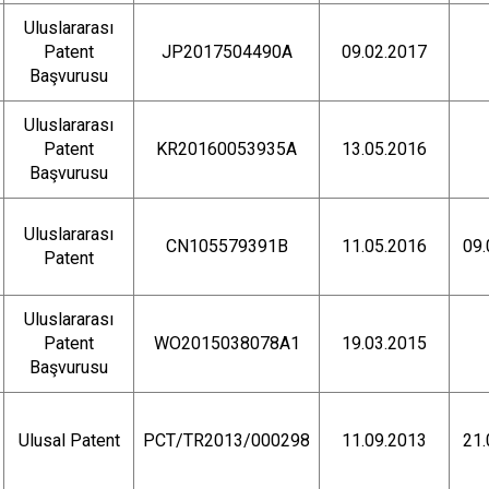
Uluslararası
Patent
JP2017504490A
09.02.2017
Başvurusu
Uluslararası
Patent
KR20160053935A
13.05.2016
Başvurusu
Uluslararası
CN105579391B
11.05.2016
09.
Patent
Uluslararası
Patent
WO2015038078A1
19.03.2015
Başvurusu
Ulusal Patent
PCT/TR2013/000298
11.09.2013
21.