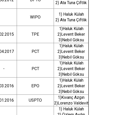
2) Ata Tuna Çiftlik
1) Haluk Külah
WIPO
2) Ata Tuna Çiftlik
1)Haluk Külah
02.2015
TPE
2)Levent Beker
3)Nebil Göksu
1)Haluk Külah
04.2017
PCT
2)Levent Beker
3)Nebil Göksu
1)Haluk Külah
-
PCT
2)Levent Beker
3)Nebil Göksu
1)Haluk Külah
03.2016
EPO
2)Levent Beker
3)Nebil Göksu
1)Kıvanç Azgın
01.2016
USPTO
2)Lorenzo Valdevit
1) Haluk Külah
2) Özlem Aydın