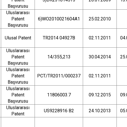
Başvurusu
Uluslararası
Patent
6)WO2010021604A1
25.02.2010
Başvurusu
Ulusal Patent
TR2014 04927B
02.11.2011
04.
Uluslararası
Patent
14/355,213
30.04.2014
25.
Başvurusu
Uluslararası
Patent
PCT/TR2011/000237
02.11.2011
Başvurusu
Uluslararası
Patent
11806003.7
09.12.2015
09.
Başvurusu
Uluslararası
US9228916 B2
24.10.2013
05.
Patent