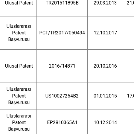
Ulusal Patent
TR201511895B
29.03.2013
21.
Uluslararası
Patent
PCT/TR2017/050494
12.10.2017
Başvurusu
Ulusal Patent
2016/14871
20.10.2016
Uluslararası
Patent
US10027254B2
01.01.2015
17.
Başvurusu
Uluslararası
Patent
EP2810365A1
10.12.2014
Başvurusu