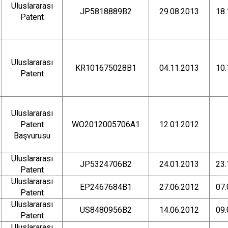
Uluslararası
JP5818889B2
29.08.2013
18.
Patent
Uluslararası
KR101675028B1
04.11.2013
10.
Patent
Uluslararası
Patent
WO2012005706A1
12.01.2012
Başvurusu
Uluslararası
JP5324706B2
24.01.2013
23.
Patent
Uluslararası
EP2467684B1
27.06.2012
07.
Patent
Uluslararası
US8480956B2
14.06.2012
09.
Patent
Uluslararası