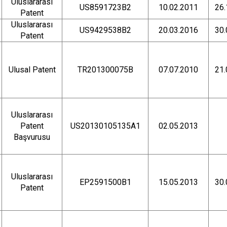
Uluslararası
US8591723B2
10.02.2011
26.
Patent
Uluslararası
US9429538B2
20.03.2016
30.
Patent
Ulusal Patent
TR201300075B
07.07.2010
21.
Uluslararası
Patent
US20130105135A1
02.05.2013
Başvurusu
Uluslararası
EP2591500B1
15.05.2013
30.
Patent