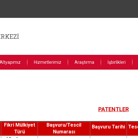
RKEZİ
Altyapımız
Hizmetlerimiz
Araştırma
İşbirlikleri
PATENTLER
Fikri Mülkiyet
Başvuru/Tescil
Başvuru Tarihi
Tesc
o
Türü
Numarası